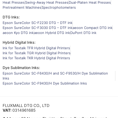
Heat Presses
Swing-Away Heat Presses
Dual-Platen Heat Presses
Pretreatment Machines
Spectrophotometers
DTG Inks:
Epson SureColor SC-F2230 DTG – DTF ink
Epson SureColor SC-F3030 DTG – DTF ink
aeoon Compact DTG ink
aeoon Kyo DTG ink
aeoon Hybrid DTG ink
DuPont DTG ink
Hybrid Digital Inks:
Ink for Textalk TFR Hybrid Digital Printers
Ink for Textalk TGR Hybrid Digital Printers
Ink for Textalk TKR Hybrid Digital Printers
Dye Sublimation Inks:
Epson SureColor SC-F6430/H and SC-F9530/H Dye Sublimation
Inks
Epson SureColor SC-F9430/H Dye Sublimation Inks
FLUXMALL DTG CO., LTD
VAT:
0314961685