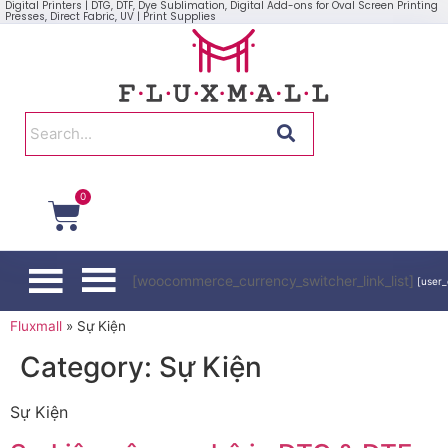
Digital Printers | DTG, DTF, Dye Sublimation, Digital Add-ons for Oval Screen Printing
Presses, Direct Fabric, UV | Print Supplies
0
[woocommerce_currency_switcher_link_list]
[user_
Fluxmall
»
Sự Kiện
Category:
Sự Kiện
Sự Kiện