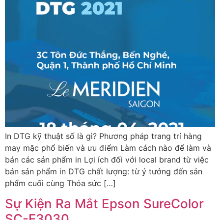
In DTG kỹ thuật số là gì? Phương pháp trang trí hàng
may mặc phổ biến và ưu điểm Làm cách nào để làm và
bán các sản phẩm in Lợi ích đối với local brand từ việc
bán sản phẩm in DTG chất lượng: từ ý tưởng đến sản
phẩm cuối cùng Thỏa sức […]
Sự Kiện Ra Mắt Epson SureColor
SC-F3030