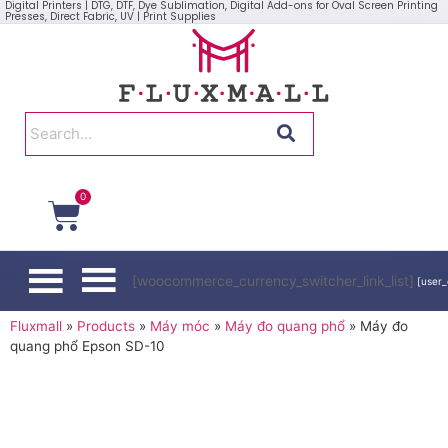
Digital Printers | DTG, DTF, Dye Sublimation, Digital Add-ons for Oval Screen Printing
Presses, Direct Fabric, UV | Print Supplies
0
[woocommerce_currency_switcher_link_list]
[user_
Fluxmall
»
Products
»
Máy móc
»
Máy đo quang phổ
»
Máy đo
quang phổ Epson SD-10