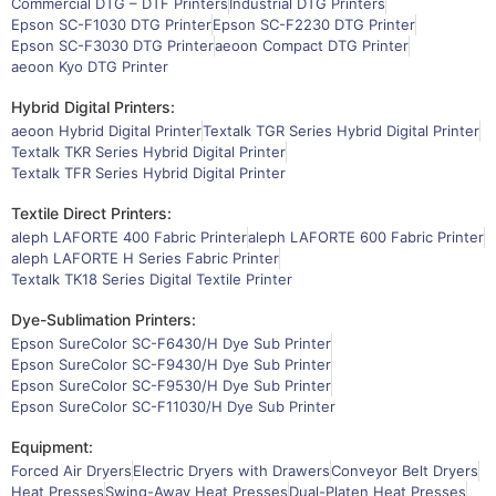
Commercial DTG – DTF Printers
Industrial DTG Printers
Epson SC-F1030 DTG Printer
Epson SC-F2230 DTG Printer
Epson SC-F3030 DTG Printer
aeoon Compact DTG Printer
aeoon Kyo DTG Printer
Hybrid Digital Printers:
aeoon Hybrid Digital Printer
Textalk TGR Series Hybrid Digital Printer
Textalk TKR Series Hybrid Digital Printer
Textalk TFR Series Hybrid Digital Printer
Textile Direct Printers:
aleph LAFORTE 400 Fabric Printer
aleph LAFORTE 600 Fabric Printer
aleph LAFORTE H Series Fabric Printer
Textalk TK18 Series Digital Textile Printer
Dye-Sublimation Printers:
Epson SureColor SC-F6430/H Dye Sub Printer
Epson SureColor SC-F9430/H Dye Sub Printer
Epson SureColor SC-F9530/H Dye Sub Printer
Epson SureColor SC-F11030/H Dye Sub Printer
Equipment:
Forced Air Dryers
Electric Dryers with Drawers
Conveyor Belt Dryers
Heat Presses
Swing-Away Heat Presses
Dual-Platen Heat Presses