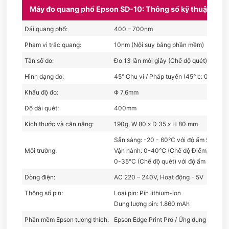
Máy đo quang phổ Epson SD-10: Thông số kỹ thuật
Dải quang phổ:
400 – 700nm
Phạm vi trắc quang:
10nm (Nội suy bằng phần mềm)
Tần số đo:
Đo 13 lần mỗi giây (Chế độ quét)
Hình dạng đo:
45° Chu vi / Pháp tuyến (45° c: 0°)
Khẩu độ đo:
Φ 7.6mm
Độ dài quét:
400mm
Kích thước và cân nặng:
190g, W 80 x D 35 x H 80 mm
Sẵn sàng: -20 - 60°С với độ ẩm 5-85% 
Môi trường:
Vận hành: 0-40°С (Chế độ Điểm) /
0-35°С (Chế độ quét) với độ ẩm 5-85%
Dòng điện:
AC 220 – 240V, Hoạt động - 5V
Thông số pin:
Loại pin: Pin lithium-ion
Dung lượng pin: 1.860 mAh
Phần mềm Epson tương thích:
Epson Edge Print Pro / Ứng dụng máy q