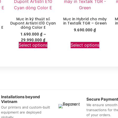
Mực in kỹ thuật số
Mực in Hybrid cho máy
M
Dupont Artistri E10 Cyan
in Textalk TGR – Green
i
 E
dòng Color E
9.690.000
₫
1.690.000
₫
–
29.990.000
₫
Select options
Select options
Installations beyond
Secure Paymen
Vietnam
We ensure smooth
Our printers and custom-built
transactions for t
equipment are deployed
of your orders.
globally.