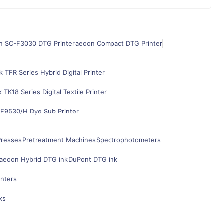
n SC-F3030 DTG Printer
aeoon Compact DTG Printer
k TFR Series Hybrid Digital Printer
k TK18 Series Digital Textile Printer
F9530/H Dye Sub Printer
Presses
Pretreatment Machines
Spectrophotometers
aeoon Hybrid DTG ink
DuPont DTG ink
inters
ks