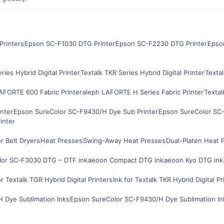
Printers
Epson SC-F1030 DTG Printer
Epson SC-F2230 DTG Printer
Epso
ries Hybrid Digital Printer
Textalk TKR Series Hybrid Digital Printer
Textal
AFORTE 600 Fabric Printer
aleph LAFORTE H Series Fabric Printer
Textal
nter
Epson SureColor SC-F9430/H Dye Sub Printer
Epson SureColor SC-
inter
 Belt Dryers
Heat Presses
Swing-Away Heat Presses
Dual-Platen Heat 
lor SC-F3030 DTG – DTF ink
aeoon Compact DTG ink
aeoon Kyo DTG ink
or Textalk TGR Hybrid Digital Printers
Ink for Textalk TKR Hybrid Digital Pr
 Dye Sublimation Inks
Epson SureColor SC-F9430/H Dye Sublimation In