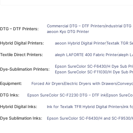
Commercial DTG – DTF Printers
Industrial DTG 
DTG – DTF Printers:
aeoon Kyo DTG Printer
Hybrid Digital Printers:
aeoon Hybrid Digital Printer
Textalk TGR Se
Textile Direct Printers:
aleph LAFORTE 400 Fabric Printer
aleph L
Epson SureColor SC-F6430/H Dye Sub Pri
Dye-Sublimation Printers:
Epson SureColor SC-F11030/H Dye Sub Pr
Equipment:
Forced Air Dryers
Electric Dryers with Drawers
Conveyor
DTG Inks:
Epson SureColor SC-F2230 DTG – DTF ink
Epson SureCo
Hybrid Digital Inks:
Ink for Textalk TFR Hybrid Digital Printers
Ink f
Dye Sublimation Inks:
Epson SureColor SC-F6430/H and SC-F9530/H