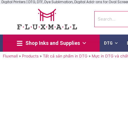
Digital Printers | DTG, DTF, Dye Sublimation, Digital Add-ons for Oval Screen 
Shop Inks and Supplies
DTG
Fluxmall
»
Products
»
Tất cả sản phẩm in DTG
»
Mực in DTG và chấ