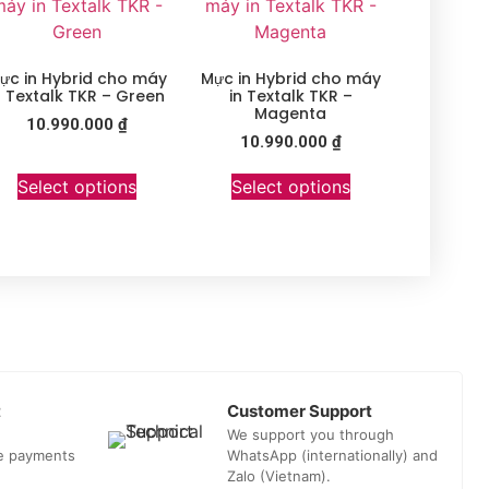
ực in Hybrid cho máy
Mực in Hybrid cho máy
n Textalk TKR – Green
in Textalk TKR –
Magenta
10.990.000
₫
10.990.000
₫
Select options
Select options
t
Customer Support
We support you through
he payments
WhatsApp (internationally) and
Zalo (Vietnam).