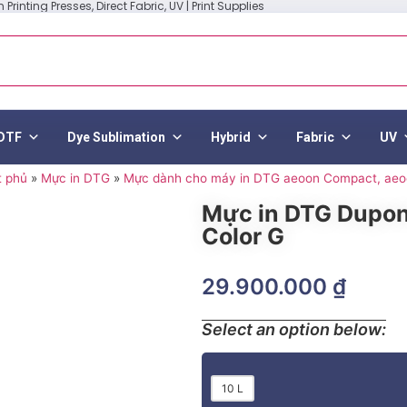
Printing Presses, Direct Fabric, UV | Print Supplies
DTF
Dye Sublimation
Hybrid
Fabric
UV
t phủ
»
Mực in DTG
»
Mực dành cho máy in DTG aeoon Compact, aeo
Mực in DTG Dupon
Color G
29.900.000
₫
Select an option below:
10 L