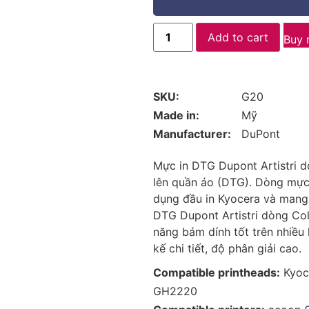
Add to cart
Buy
SKU:
G20
Made in:
Mỹ
Manufacturer:
DuPont
Mực in DTG Dupont Artistri d
lên quần áo (DTG). Dòng mực
dụng đầu in Kyocera và mang l
DTG Dupont Artistri dòng Col
năng bám dính tốt trên nhiều 
kế chi tiết, độ phân giải cao.
Compatible printheads:
Kyoce
GH2220