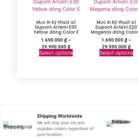
Mực in kỹ thuật số
Mực in kỹ thuật số
Dupont Artistri E30
Dupont Artistri E20
Yellow dòng Color E
Magenta dòng Color
1.690.000
₫
–
1.690.000
₫
–
29.990.000
₫
29.990.000
₫
Select options
Select options
Shipping Worldwide
We will ship your ink and
supplies orders regardless of
your location.