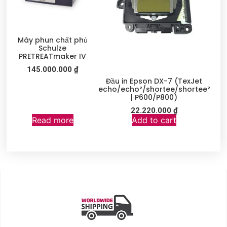
Máy phun chất phủ
Schulze
PRETREATmaker IV
145.000.000
₫
Đầu in Epson DX-7 (TexJet
echo/echo²/shortee/shortee²
| P600/P800)
22.220.000
₫
Read more
Add to cart