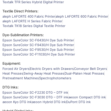
Textalk TFR Series Hybrid Digital Printer
Textile Direct Printers:
aleph LAFORTE 400 Fabric Printer
aleph LAFORTE 600 Fabric Printer
aleph LAFORTE H Series Fabric Printer
Textalk TK18 Series Digital Textile Printer
Dye-Sublimation Printers:
Epson SureColor SC-F6430/H Dye Sub Printer
Epson SureColor SC-F9430/H Dye Sub Printer
Epson SureColor SC-F9530/H Dye Sub Printer
Epson SureColor SC-F11030/H Dye Sub Printer
Equipment:
Forced Air Dryers
Electric Dryers with Drawers
Conveyor Belt Dryers
Heat Presses
Swing-Away Heat Presses
Dual-Platen Heat Presses
Pretreatment Machines
Spectrophotometers
DTG Inks:
Epson SureColor SC-F2230 DTG – DTF ink
Epson SureColor SC-F3030 DTG – DTF ink
aeoon Compact DTG ink
aeoon Kyo DTG ink
aeoon Hybrid DTG ink
DuPont DTG ink
Hybrid Digital Inks: