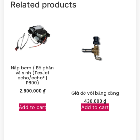
Related products
Nắp bơm / Bộ phận
vệ sinh (TexJet
echo/echo² |
P800)
2.800.000
₫
Giá đỡ vòi bằng đồng
430.000
₫
Add to cart
Add to cart