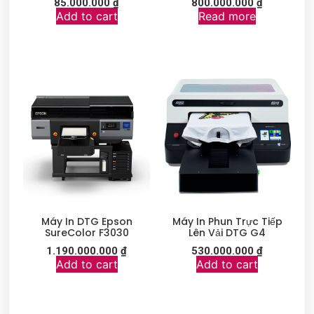
85.000.000
₫
800.000.000
₫
Add to cart
Read more
Máy In DTG Epson
Máy In Phun Trực Tiếp
SureColor F3030
Lên Vải DTG G4
1.190.000.000
₫
530.000.000
₫
Add to cart
Add to cart