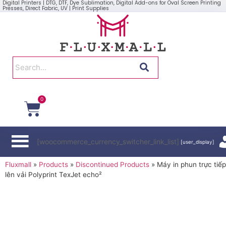
Digital Printers | DTG, DTF, Dye Sublimation, Digital Add-ons for Oval Screen Printing
Presses, Direct Fabric, UV | Print Supplies
0
[woocommerce_currency_switcher_link_list]
[user_display]
Fluxmall
»
Products
»
Discontinued Products
»
Máy in phun trực tiếp
lên vải Polyprint TexJet echo²