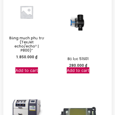
Bảng mạch phụ trợ
(TexJet
echo/echo² |
P800)”
1.850.000
₫
Bộ lọc 51S01
280.000
₫
Add to cart
Add to cart