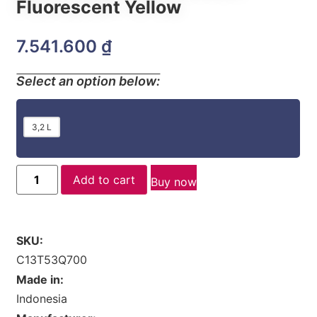
Fluorescent Yellow
7.541.600
₫
Select an option below:
3,2 L
Add to cart
Buy now
SKU:
C13T53Q700
Made in:
Indonesia