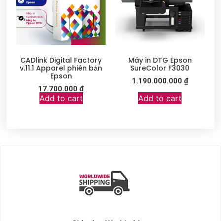
CADlink Digital Factory
Máy in DTG Epson
v.11.1 Apparel phiên bản
SureColor F3030
Epson
1.190.000.000
₫
17.700.000
₫
Add to cart
Add to cart