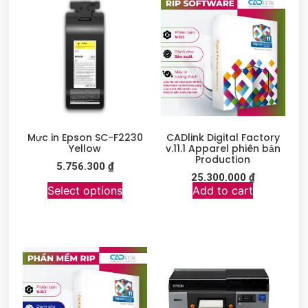
Mực in Epson SC-F2230
CADlink Digital Factory
Yellow
v.11.1 Apparel phiên bản
Production
5.756.300
₫
25.300.000
₫
Select options
Add to cart