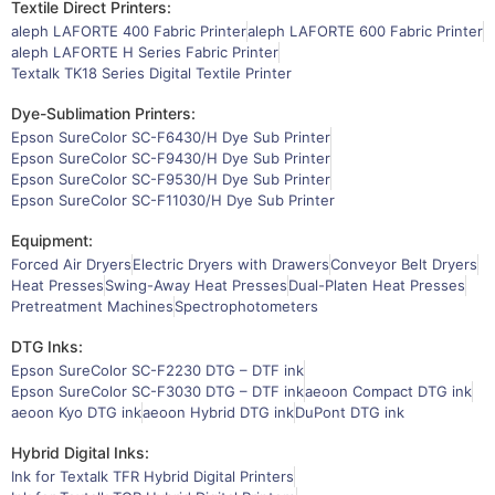
Textile Direct Printers:
aleph LAFORTE 400 Fabric Printer
aleph LAFORTE 600 Fabric Printer
aleph LAFORTE H Series Fabric Printer
Textalk TK18 Series Digital Textile Printer
Dye-Sublimation Printers:
Epson SureColor SC-F6430/H Dye Sub Printer
Epson SureColor SC-F9430/H Dye Sub Printer
Epson SureColor SC-F9530/H Dye Sub Printer
Epson SureColor SC-F11030/H Dye Sub Printer
Equipment:
Forced Air Dryers
Electric Dryers with Drawers
Conveyor Belt Dryers
Heat Presses
Swing-Away Heat Presses
Dual-Platen Heat Presses
Pretreatment Machines
Spectrophotometers
DTG Inks:
Epson SureColor SC-F2230 DTG – DTF ink
Epson SureColor SC-F3030 DTG – DTF ink
aeoon Compact DTG ink
aeoon Kyo DTG ink
aeoon Hybrid DTG ink
DuPont DTG ink
Hybrid Digital Inks:
Ink for Textalk TFR Hybrid Digital Printers