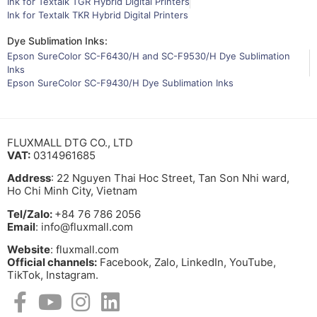
Ink for Textalk TGR Hybrid Digital Printers
Ink for Textalk TKR Hybrid Digital Printers
Dye Sublimation Inks:
Epson SureColor SC-F6430/H and SC-F9530/H Dye Sublimation
Inks
Epson SureColor SC-F9430/H Dye Sublimation Inks
FLUXMALL DTG CO., LTD
VAT:
0314961685
Address
: 22 Nguyen Thai Hoc Street, Tan Son Nhi ward,
Ho Chi Minh City, Vietnam
Tel/Zalo:
+84 76 786 2056
Email
: info@fluxmall.com
Website
: fluxmall.com
Official channels:
Facebook, Zalo, LinkedIn, YouTube,
TikTok, Instagram.​