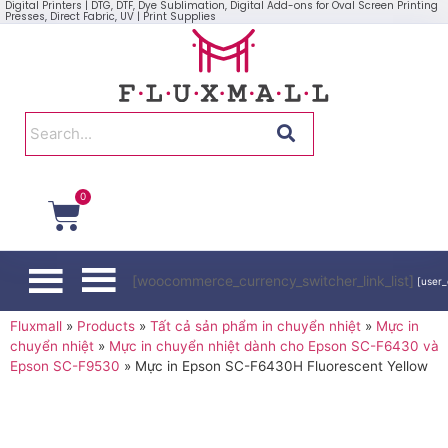
Digital Printers | DTG, DTF, Dye Sublimation, Digital Add-ons for Oval Screen Printing
Presses, Direct Fabric, UV | Print Supplies
0
[woocommerce_currency_switcher_link_list]
[user_
Fluxmall
»
Products
»
Tất cả sản phẩm in chuyển nhiệt
»
Mực in
chuyển nhiệt
»
Mực in chuyển nhiệt dành cho Epson SC-F6430 và
Epson SC-F9530
»
Mực in Epson SC-F6430H Fluorescent Yellow